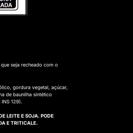
 que seja recheado com o
ólico, gordura vegetal, açúcar,
ma de baunilha sintético
e INS 129).
E LEITE E SOJA. PODE
A E TRITICALE.