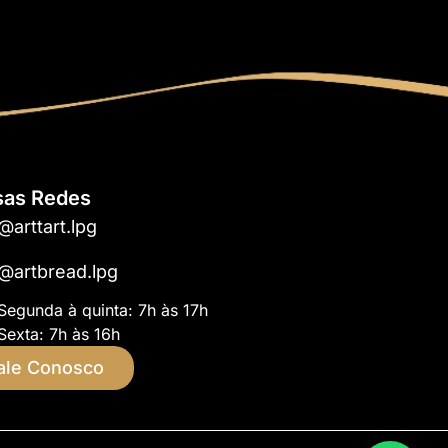
sas Redes
@arttart.lpg
@artbread.lpg
Segunda à quinta: 7h às 17h
Sexta: 7h às 16h
ale Conosco